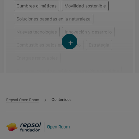
Cumbres climáticas
Movilidad sostenible
Soluciones basadas en la naturaleza
Nuevas tecnologías
Innovación y desarrollo
Combustibles bajos en carbono
Estrategia
Energías renovables
Retos del cambio climático y transición energética
Generación renovable
Eficiencia energética
Financiación de la transición energética
Contenidos
Repsol Open Room
Electrificación
Usos de carbono (CCUS)
Economía circular
Hidrógeno renovable
Minerales críticos
Digitalización