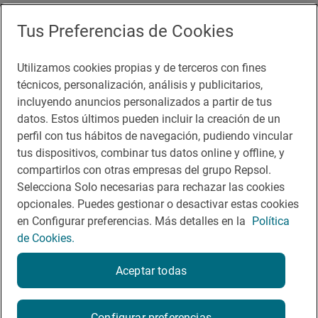
Tus Preferencias de Cookies
Accesibilidad
Utilizamos cookies propias y de terceros con fines
Aviso legal
técnicos, personalización, análisis y publicitarios,
Contacto
incluyendo anuncios personalizados a partir de tus
datos. Estos últimos pueden incluir la creación de un
Normas participación en RRSS
perfil con tus hábitos de navegación, pudiendo vincular
tus dispositivos, combinar tus datos online y offline, y
Política de cookies
compartirlos con otras empresas del grupo Repsol.
Política de privacidad
Selecciona Solo necesarias para rechazar las cookies
opcionales. Puedes gestionar o desactivar estas cookies
en Configurar preferencias. Más detalles en la
Política
de Cookies.
Aceptar todas
© Repsol 2026
Configurar preferencias