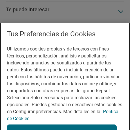
Te puede interesar
Tus Preferencias de Cookies
Accesibilidad
Utilizamos cookies propias y de terceros con fines
Aviso legal
técnicos, personalización, análisis y publicitarios,
Contacto
incluyendo anuncios personalizados a partir de tus
datos. Estos últimos pueden incluir la creación de un
Normas participación en RRSS
perfil con tus hábitos de navegación, pudiendo vincular
tus dispositivos, combinar tus datos online y offline, y
Política de cookies
compartirlos con otras empresas del grupo Repsol.
Política de privacidad
Selecciona Solo necesarias para rechazar las cookies
opcionales. Puedes gestionar o desactivar estas cookies
en Configurar preferencias. Más detalles en la
Política
de Cookies.