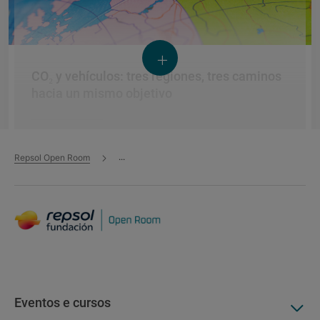
CO₂ y vehículos: tres regiones, tres caminos
hacia un mismo objetivo
Publicações - 29 jun. 2026
...
Repsol Open Room
Mobilidade sustentável
Combustíveis com baixo teor de carbono
Economia circular
Universidade Politécnica de Madrid
Eventos e cursos
Regulamentar a transição energética