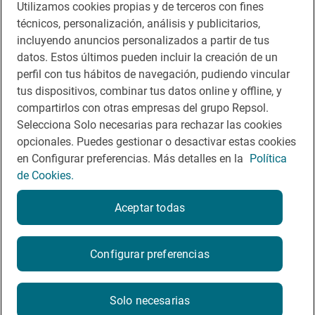
Utilizamos cookies propias y de terceros con fines
técnicos, personalización, análisis y publicitarios,
incluyendo anuncios personalizados a partir de tus
datos. Estos últimos pueden incluir la creación de un
Acessibilidade
perfil con tus hábitos de navegación, pudiendo vincular
tus dispositivos, combinar tus datos online y offline, y
Contacto
compartirlos con otras empresas del grupo Repsol.
Política de cookies
Selecciona Solo necesarias para rechazar las cookies
opcionales. Puedes gestionar o desactivar estas cookies
Aviso legal
en Configurar preferencias. Más detalles en la
Política
de Cookies.
Política de privacidade
Regras de participação nas redes sociais
Aceptar todas
Configurar preferencias
© Repsol 2026
Solo necesarias