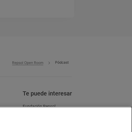
Pódcast
Repsol Open Room
Te puede interesar
Fundación Repsol
Zinkers
Energía y futuro