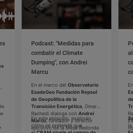
es
Podcast: "Medidas para
P
combatir el Climate
a
Dumping", con Andrei
c
es
Marcu
ca
S
En el marco del
Observatorio
En
EsadeGeo Fundación Repsol
E
de Geopolítica de la
de
de
Transición Energética
, Omar
Tr
ue
Rachedi dialoga con
Andrei
Ra
En este episodio, exploran
S
Marcu
, fundador y director
Es
cómo se pretende que
l
e
ejecutivo de la Mesa Redonda
c
el
CBAM nivele el campo de
En