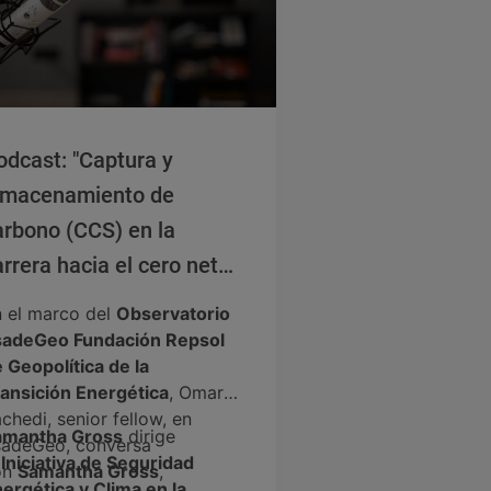
odcast: "Captura y
lmacenamiento de
arbono (CCS) en la
rrera hacia el cero neto",
amantha Gross
 el marco del
Observatorio
sadeGeo Fundación Repsol
 Geopolítica de la
ansición Energética
, Omar
chedi, senior fellow, en
amantha Gross
dirige
adeGeo, conversa
a
Iniciativa de Seguridad
on
Samantha Gross
,
ergética y Clima en la