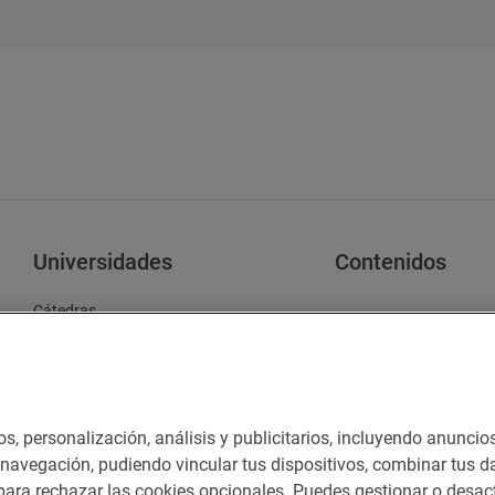
Universidades
Contenidos
Cátedras
Challenge Universitario
os, personalización, análisis y publicitarios, incluyendo anuncio
Contacto
Normas participación en RRSS
Política d
e navegación, pudiendo vincular tus dispositivos, combinar tus da
ara rechazar las cookies opcionales. Puedes gestionar o desact