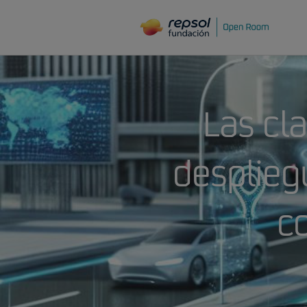
Las cla
desplieg
c