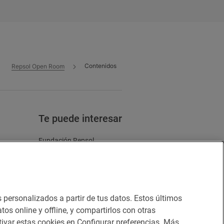
Contenidos
Repsol Open Room
Te puede interesar
Fundación Repsol
Zinkers
Energía y futuro
s personalizados a partir de tus datos. Estos últimos
e cookies
tos online y offline, y compartirlos con otras
ivar estas cookies en Configurar preferencias. Más