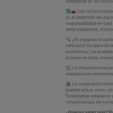
basándose en las conclu
🌐🚗 Uno de los principa
es el desarrollo de una 
responsabilidad en caso
debe mantenerla, al men
🔍 ¿Te imaginas la canti
vehículos? Es esencial r
autónomos. Las pruebas 
pruebas en pista, ensayo
🏗️ La infraestructura j
adaptaciones necesarias 
🏛️ La cooperación públi
pueden actuar como cata
fundamental establecer u
infraestructura, así com
¿Quieres saber más? Pu