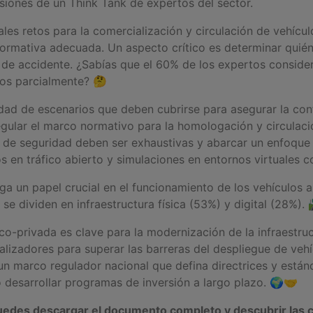
siones de un Think Tank de expertos del sector.
les retos para la comercialización y circulación de vehícu
normativa adecuada. Un aspecto crítico es determinar quié
 de accidente. ¿Sabías que el 60% de los expertos conside
os parcialmente? 🤔
dad de escenarios que deben cubrirse para asegurar la conf
egular el marco normativo para la homologación y circulaci
de seguridad deben ser exhaustivas y abarcar un enfoque 
s en tráfico abierto y simulaciones en entornos virtuales
uega un papel crucial en el funcionamiento de los vehículos
se dividen en infraestructura física (53%) y digital (28%). 
co-privada es clave para la modernización de la infraestruc
lizadores para superar las barreras del despliegue de veh
n marco regulador nacional que defina directrices y están
o desarrollar programas de inversión a largo plazo. 🌍🤝
edes descargar el documento completo y descubrir las 