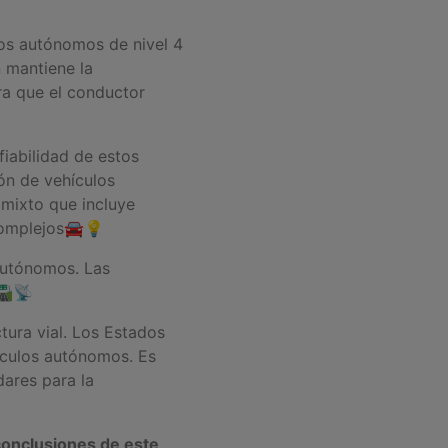
los autónomos de nivel 4
n mantiene la
ra que el conductor
iabilidad de estos
ón de vehículos
mixto que incluye
 complejos🚘💡
 autónomos. Las
🛣️📡
tura vial. Los Estados
ículos autónomos. Es
dares para la
conclusiones de este