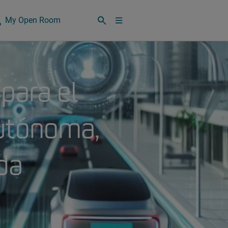
My Open Room
 para el
autónoma,
da