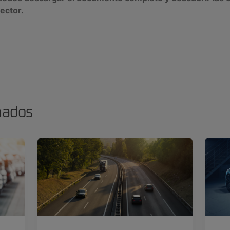
ector.
nados