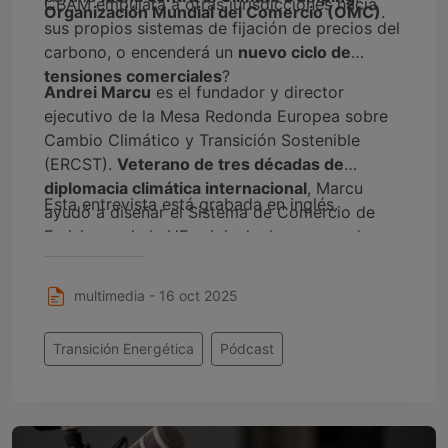
CBAM empujará a otras jurisdicciones hacia
Organización Mundial del Comercio (OMC)
.
sus propios sistemas de fijación de precios del
carbono, o encenderá un
nuevo ciclo de
tensiones comerciales
?
Andrei Marcu
es el fundador y director
ejecutivo de la Mesa Redonda Europea sobre
Cambio Climático y Transición Sostenible
(ERCST).
Veterano de tres décadas de
diplomacia climática internacional
, Marcu
Esta entrevista está grabada en inglés.
ayudó a diseñar el Sistema de Comercio de
Emisiones de la UE original y ha asesorado a
gobiernos, multinacionales y ONG sobre
políticas climáticas basadas en el mercado. Su
multimedia - 16 oct 2025
carrera lo convierte en una de las
voces más
destacadas de Europa en los mercados de
Transición Energética
Pódcast
carbono y los debates sobre el ajuste
fronterizo
.