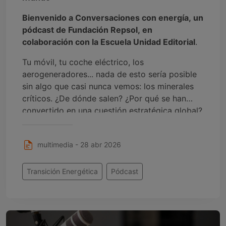
Bienvenido a Conversaciones con energía, un
pódcast de Fundación Repsol, en
colaboración con la Escuela Unidad Editorial
.
Tu móvil, tu coche eléctrico, los
aerogeneradores... nada de esto sería posible
sin algo que casi nunca vemos: los minerales
críticos. ¿De dónde salen? ¿Por qué se han
convertido en una cuestión estratégica global?
En Los minerales que mueven el mundo te
invitamos a descubrir las historias, retos y
multimedia - 28 abr 2026
oportunidades que se esconden bajo nuestros
pies… y que están definiendo el futuro.
Transición Energética
Pódcast