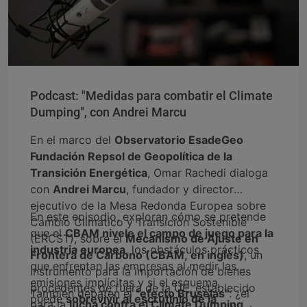
Podcast: "Medidas para combatir el Climate
Dumping", con Andrei Marcu
En el marco del
Observatorio EsadeGeo
Fundación Repsol de Geopolítica de la
Transición Energética
, Omar Rachedi dialoga
con
Andrei Marcu
, fundador y director
ejecutivo de la Mesa Redonda Europea sobre
En este episodio, exploran cómo se pretende
Cambio Climático y Transición Sostenible
que el
CBAM nivele el campo de juego para la
(ERCST), sobre el
Mecanismo de Ajuste en
industria europea
, los obstáculos prácticos
Frontera de Carbono (CBAM, en inglés)
, un
que enfrentan las empresas al medir las
instrumento para la importación de bienes
emisiones implícitas y si el esquema
procedentes de fuera de la UE, establecido
También debaten el
"efecto Bruselas"
: ¿el
puede
sobrevivir al escrutinio de la
para la
lucha contra el Climate Dumping
.