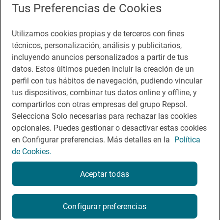
Tus Preferencias de Cookies
Accesibilidad
Utilizamos cookies propias y de terceros con fines
Aviso legal
técnicos, personalización, análisis y publicitarios,
Contacto
incluyendo anuncios personalizados a partir de tus
datos. Estos últimos pueden incluir la creación de un
Normas participación en RRSS
perfil con tus hábitos de navegación, pudiendo vincular
tus dispositivos, combinar tus datos online y offline, y
Política de cookies
compartirlos con otras empresas del grupo Repsol.
Política de privacidad
Selecciona Solo necesarias para rechazar las cookies
opcionales. Puedes gestionar o desactivar estas cookies
en Configurar preferencias. Más detalles en la
Política
de Cookies.
Aceptar todas
© Repsol 2026
Configurar preferencias