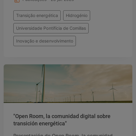
Transição energética
Hidrogénio
Universidade Pontifícia de Comillas
Inovação e desenvolvimento
"Open Room, la comunidad digital sobre
transición energética"
Presentación de Open Room, la comunidad