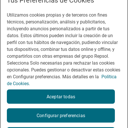
Tus Preferencias de Cookies
Accesibilidad
Utilizamos cookies propias y de terceros con fines
Aviso legal
técnicos, personalización, análisis y publicitarios,
Contacto
incluyendo anuncios personalizados a partir de tus
datos. Estos últimos pueden incluir la creación de un
Normas participación en RRSS
perfil con tus hábitos de navegación, pudiendo vincular
tus dispositivos, combinar tus datos online y offline, y
Política de cookies
compartirlos con otras empresas del grupo Repsol.
Política de privacidad
Selecciona Solo necesarias para rechazar las cookies
opcionales. Puedes gestionar o desactivar estas cookies
en Configurar preferencias. Más detalles en la
Política
de Cookies.
Aceptar todas
© Repsol 2026
Configurar preferencias