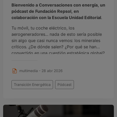
Bienvenido a Conversaciones con energía, un
pódcast de Fundación Repsol, en
colaboración con la Escuela Unidad Editorial
.
Tu móvil, tu coche eléctrico, los
aerogeneradores... nada de esto sería posible
sin algo que casi nunca vemos: los minerales
críticos. ¿De dónde salen? ¿Por qué se han
convertido en una cuestión estratégica global?
En Los minerales que mueven el mundo te
invitamos a descubrir las historias, retos y
multimedia - 28 abr 2026
oportunidades que se esconden bajo nuestros
pies… y que están definiendo el futuro.
Transición Energética
Pódcast