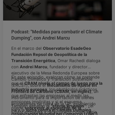
Podcast: "Medidas para combatir el Climate
Dumping", con Andrei Marcu
En el marco del
Observatorio EsadeGeo
Fundación Repsol de Geopolítica de la
Transición Energética
, Omar Rachedi dialoga
con
Andrei Marcu
, fundador y director
ejecutivo de la Mesa Redonda Europea sobre
En este episodio, exploran cómo se pretende
Cambio Climático y Transición Sostenible
que el
CBAM nivele el campo de juego para la
(ERCST), sobre el
Mecanismo de Ajuste en
industria europea
, los obstáculos prácticos
Frontera de Carbono (CBAM, en inglés)
, un
que enfrentan las empresas al medir las
instrumento para la importación de bienes
emisiones implícitas y si el esquema
procedentes de fuera de la UE, establecido
También debaten el
"efecto Bruselas"
: ¿el
puede
sobrevivir al escrutinio de la
para la
lucha contra el Climate Dumping
.
CBAM empujará a otras jurisdicciones hacia
Organización Mundial del Comercio (OMC)
.