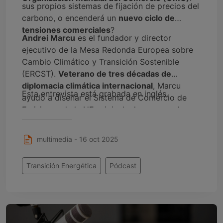
sus propios sistemas de fijación de precios del
carbono, o encenderá un
nuevo ciclo de
tensiones comerciales
?
Andrei Marcu
es el fundador y director
ejecutivo de la Mesa Redonda Europea sobre
Cambio Climático y Transición Sostenible
(ERCST).
Veterano de tres décadas de
diplomacia climática internacional
, Marcu
Esta entrevista está grabada en inglés.
ayudó a diseñar el Sistema de Comercio de
Emisiones de la UE original y ha asesorado a
gobiernos, multinacionales y ONG sobre
políticas climáticas basadas en el mercado. Su
multimedia - 16 oct 2025
carrera lo convierte en una de las
voces más
destacadas de Europa en los mercados de
Transición Energética
Pódcast
carbono y los debates sobre el ajuste
fronterizo
.