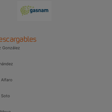
escargables
iz González
rnández
 Alfaro
 Soto
a Moya