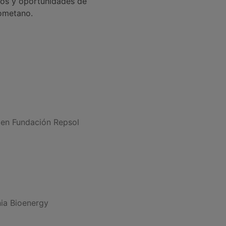
tos y oportunidades de
iometano.
en Fundación Repsol
ia Bioenergy