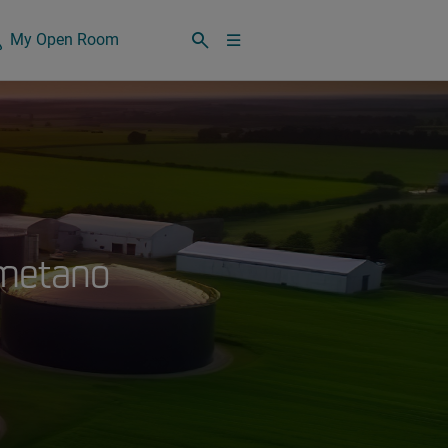
My Open Room
iometano