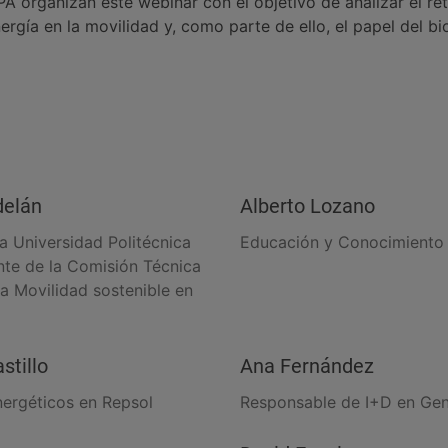
A organizan este webinar con el objetivo de analizar el re
ergía en la movilidad y, como parte de ello, el papel del b
delán
Alberto Lozano
a Universidad Politécnica
Educación y Conocimiento 
nte de la Comisión Técnica
a Movilidad sostenible en
stillo
Ana Fernández
ergéticos en Repsol
Responsable de I+D en Gen