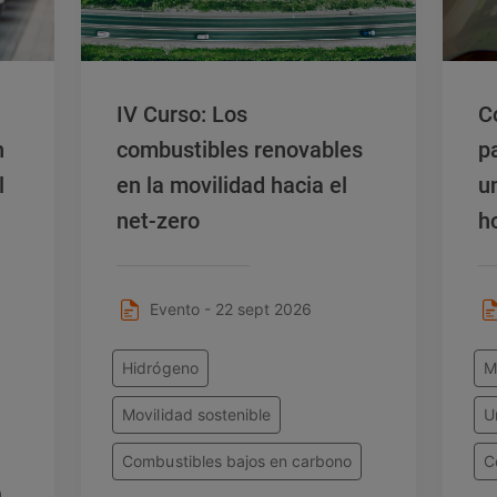
IV Curso: Los
C
n
combustibles renovables
p
l
en la movilidad hacia el
u
net-zero
h
e
Evento - 22 sept 2026
Hidrógeno
M
Movilidad sostenible
U
Combustibles bajos en carbono
C