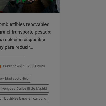
ombustibles renovables
ara el transporte pesado:
na solución disponible
oy para reducir
misiones
Publicaciones - 23 jul 2026
ovilidad sostenible
niversidad Carlos III de Madrid
ombustibles bajos en carbono