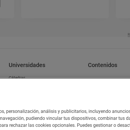
R
Universidades
Contenidos
Cátedras
Challenge Universitario
os, personalización, análisis y publicitarios, incluyendo anuncio
Contacto
Normas participación en RRSS
Política d
e navegación, pudiendo vincular tus dispositivos, combinar tus da
ara rechazar las cookies opcionales. Puedes gestionar o desact