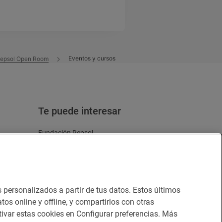
Eventos y cursos
epsol Open Room
Te puede interesar
Fundación Repsol
Zinkers
Energía y futuro
s personalizados a partir de tus datos. Estos últimos
e cookies
tos online y offline, y compartirlos con otras
ivar estas cookies en Configurar preferencias. Más