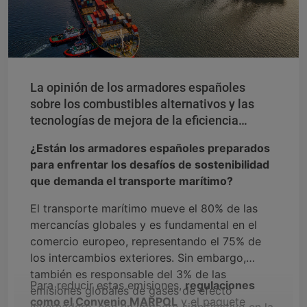
La opinión de los armadores españoles
sobre los combustibles alternativos y las
tecnologías de mejora de la eficiencia
energética a bordo
¿Están los armadores españoles preparados
para enfrentar los desafíos de sostenibilidad
que demanda el transporte marítimo?
El transporte marítimo mueve el 80% de las
mercancías globales y es fundamental en el
comercio europeo, representando el 75% de
los intercambios exteriores. Sin embargo,
también es responsable del 3% de las
Para reducir estas emisiones,
regulaciones
emisiones globales de gases de efecto
como el Convenio MARPOL
y el paquete