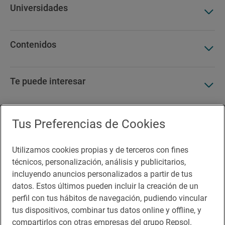
Universidades
Contenidos
Te puede interesar
Tus Preferencias de Cookies
Accesibilidad
Utilizamos cookies propias y de terceros con fines
Aviso legal
técnicos, personalización, análisis y publicitarios,
Contacto
incluyendo anuncios personalizados a partir de tus
datos. Estos últimos pueden incluir la creación de un
Normas participación en RRSS
perfil con tus hábitos de navegación, pudiendo vincular
tus dispositivos, combinar tus datos online y offline, y
Política de cookies
compartirlos con otras empresas del grupo Repsol.