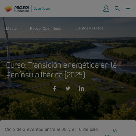
Eventos y cursos
Master
Repsol Open Room
Curso: Transición energética en la
Península Ibérica (2025)
Ciclo de
3
eventos entre el
08
y el
10
de
julio
Ver