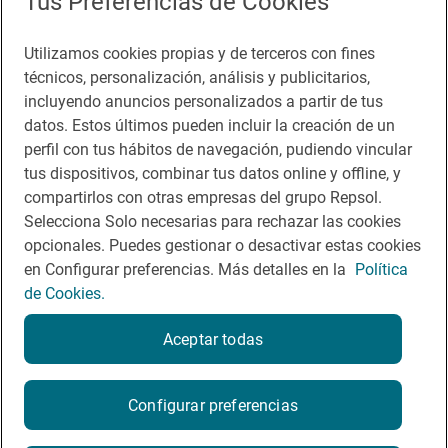
Tus Preferencias de Cookies
Accesibilidad
Utilizamos cookies propias y de terceros con fines
Aviso legal
técnicos, personalización, análisis y publicitarios,
Contacto
incluyendo anuncios personalizados a partir de tus
datos. Estos últimos pueden incluir la creación de un
Normas participación en RRSS
perfil con tus hábitos de navegación, pudiendo vincular
tus dispositivos, combinar tus datos online y offline, y
Política de cookies
compartirlos con otras empresas del grupo Repsol.
Política de privacidad
Selecciona Solo necesarias para rechazar las cookies
opcionales. Puedes gestionar o desactivar estas cookies
en Configurar preferencias. Más detalles en la
Política
de Cookies.
Aceptar todas
© Repsol 2026
Configurar preferencias